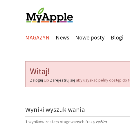
MAGAZYN
News
Nowe posty
Blogi
Witaj!
Zaloguj
lub
Zarejestruj się
aby uzyskać pełny dostęp do f
Wyniki wyszukiwania
1
wyników zostało otagowanych frazą
reżim