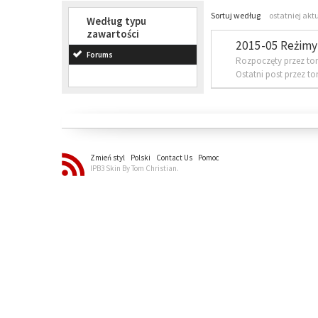
Sortuj według
ostatniej akt
Według typu
zawartości
2015-05 Reżimy 
Forums
Rozpoczęty przez to
Ostatni post przez t
Zmień styl
Polski
Contact Us
Pomoc
IPB3 Skin By Tom Christian.