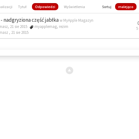
ualizacji
Tytuł
Odpowiedzi
Wyświetlenia
Sortuj
malejąco
- nadgryziona część jabłka
w
MyApple Magazyn
masz, 21 sie 2015
myapplemag
,
reżim
5
omasz ,
21 sie 2015