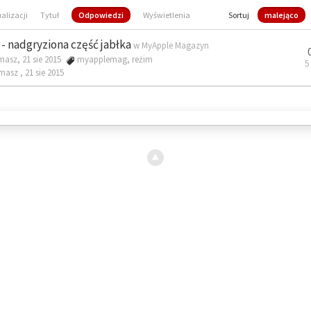
ualizacji
Tytuł
Odpowiedzi
Wyświetlenia
Sortuj
malejąco
- nadgryziona część jabłka
w
MyApple Magazyn
masz, 21 sie 2015
myapplemag
,
reżim
5
omasz ,
21 sie 2015