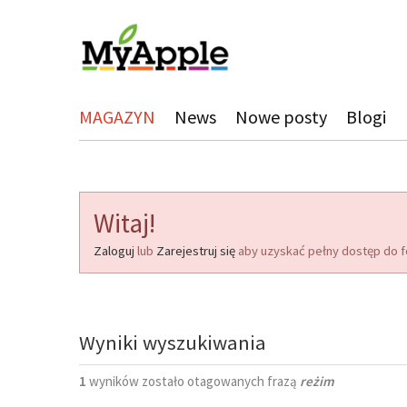
MAGAZYN
News
Nowe posty
Blogi
Witaj!
Zaloguj
lub
Zarejestruj się
aby uzyskać pełny dostęp do f
Wyniki wyszukiwania
1
wyników zostało otagowanych frazą
reżim