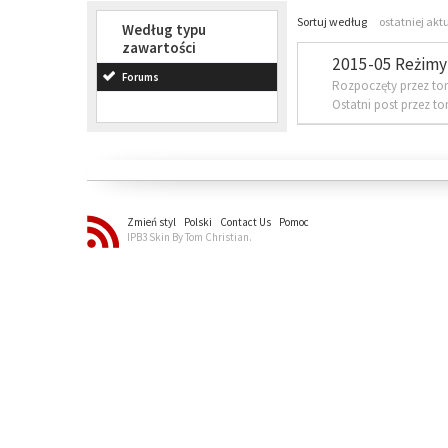
Sortuj według
ostatniej akt
Według typu
zawartości
2015-05 Reżimy 
Forums
Rozpoczęty przez to
Ostatni post przez t
Zmień styl
Polski
Contact Us
Pomoc
IPB3 Skin By Tom Christian.