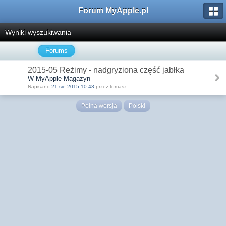
Forum MyApple.pl
Wyniki wyszukiwania
Forums
2015-05 Reżimy - nadgryziona część jabłka
W MyApple Magazyn
Napisano
21 sie 2015 10:43
przez tomasz
Pełna wersja
Polski