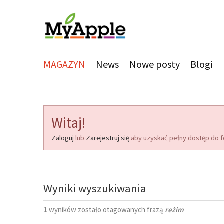
MAGAZYN
News
Nowe posty
Blogi
Witaj!
Zaloguj
lub
Zarejestruj się
aby uzyskać pełny dostęp do f
Wyniki wyszukiwania
1
wyników zostało otagowanych frazą
reżim