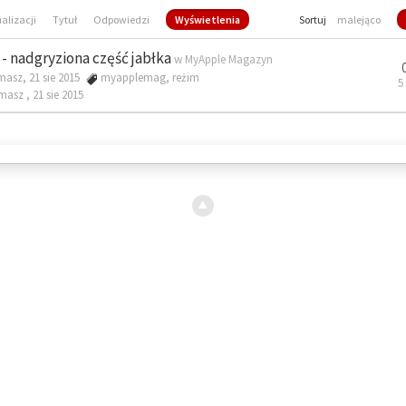
ualizacji
Tytuł
Odpowiedzi
Wyświetlenia
Sortuj
malejąco
- nadgryziona część jabłka
w
MyApple Magazyn
masz, 21 sie 2015
myapplemag
,
reżim
5
omasz ,
21 sie 2015