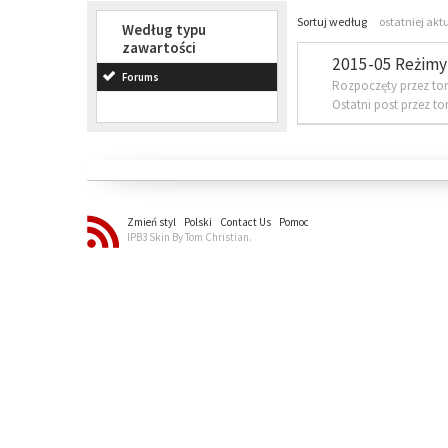
Sortuj według
ostatniej akt
Według typu
zawartości
2015-05 Reżimy 
Forums
Rozpoczęty przez to
Ostatni post przez t
Zmień styl
Polski
Contact Us
Pomoc
IPB3 Skin By Tom Christian.