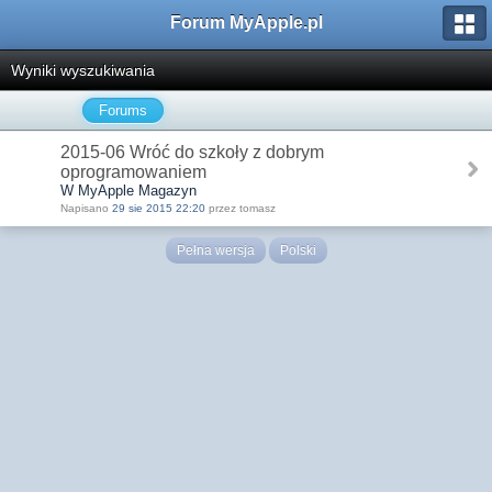
Forum MyApple.pl
Wyniki wyszukiwania
Forums
2015-06 Wróć do szkoły z dobrym
oprogramowaniem
W MyApple Magazyn
Napisano
29 sie 2015 22:20
przez tomasz
Pełna wersja
Polski