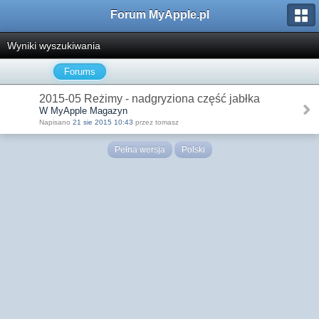
Forum MyApple.pl
Wyniki wyszukiwania
Forums
2015-05 Reżimy - nadgryziona część jabłka
W MyApple Magazyn
Napisano
21 sie 2015 10:43
przez tomasz
Pełna wersja
Polski