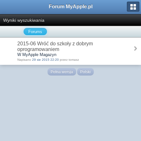
Forum MyApple.pl
Wyniki wyszukiwania
Forums
2015-06 Wróć do szkoły z dobrym
oprogramowaniem
W MyApple Magazyn
Napisano
29 sie 2015 22:20
przez tomasz
Pełna wersja
Polski