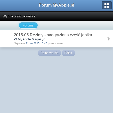
Forum MyApple.pl
Wyniki wyszukiwania
Forums
2015-05 Reżimy - nadgryziona część jabłka
W MyApple Magazyn
Napisano
21 sie 2015 10:43
przez tomasz
Pełna wersja
Polski