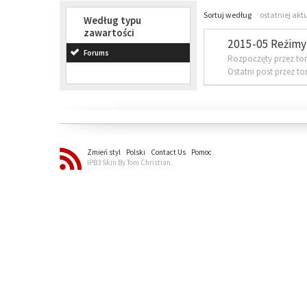
Sortuj według
ostatniej akt
Według typu
zawartości
2015-05 Reżimy 
Forums
Rozpoczęty przez to
Ostatni post przez t
Zmień styl
Polski
Contact Us
Pomoc
IPB3 Skin By Tom Christian.