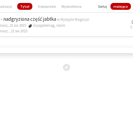
ualizacji
Tytuł
Odpowiedzi
Wyświetlenia
Sortuj
malejąco
- nadgryziona część jabłka
w
MyApple Magazyn
masz, 21 sie 2015
myapplemag
,
reżim
5
omasz ,
21 sie 2015