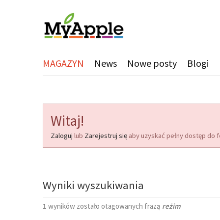
MAGAZYN
News
Nowe posty
Blogi
Witaj!
Zaloguj
lub
Zarejestruj się
aby uzyskać pełny dostęp do f
Wyniki wyszukiwania
1
wyników zostało otagowanych frazą
reżim