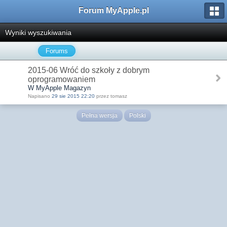
Forum MyApple.pl
Wyniki wyszukiwania
Forums
2015-06 Wróć do szkoły z dobrym
oprogramowaniem
W MyApple Magazyn
Napisano
29 sie 2015 22:20
przez tomasz
Pełna wersja
Polski