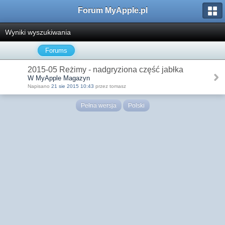
Forum MyApple.pl
Wyniki wyszukiwania
Forums
2015-05 Reżimy - nadgryziona część jabłka
W MyApple Magazyn
Napisano
21 sie 2015 10:43
przez tomasz
Pełna wersja
Polski