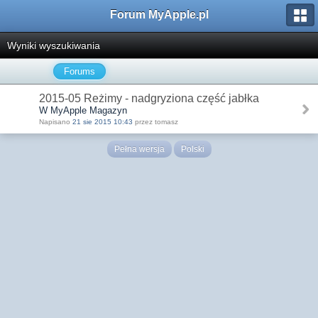
Forum MyApple.pl
Wyniki wyszukiwania
Forums
2015-05 Reżimy - nadgryziona część jabłka
W MyApple Magazyn
Napisano
21 sie 2015 10:43
przez tomasz
Pełna wersja
Polski