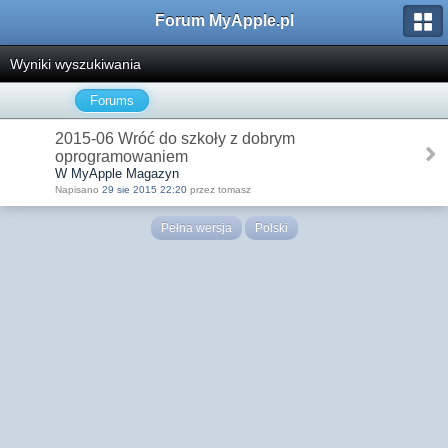
Forum MyApple.pl
Wyniki wyszukiwania
Forums
2015-06 Wróć do szkoły z dobrym
oprogramowaniem
W MyApple Magazyn
Napisano
29 sie 2015 22:20
przez tomasz
Pełna wersja
Polski