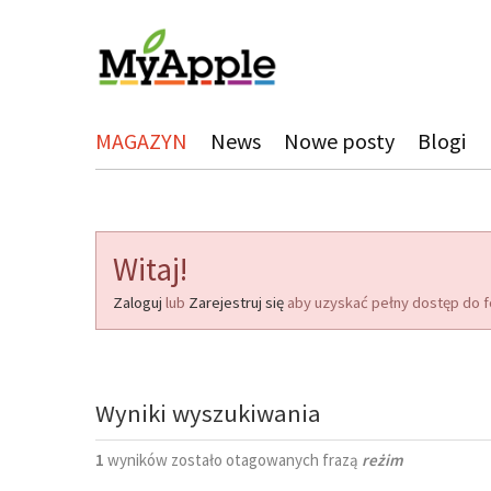
MAGAZYN
News
Nowe posty
Blogi
Witaj!
Zaloguj
lub
Zarejestruj się
aby uzyskać pełny dostęp do f
Wyniki wyszukiwania
1
wyników zostało otagowanych frazą
reżim