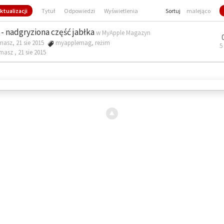
ktualizacji
Tytuł
Odpowiedzi
Wyświetlenia
Sortuj
malejąco
- nadgryziona część jabłka
w
MyApple Magazyn
masz, 21 sie 2015
myapplemag
,
reżim
5
omasz ,
21 sie 2015