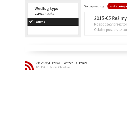
Sortuj według
ostatniej a
Według typu
zawartości
2015-05 Reżimy 
Forums
Rozpoczęty przez to
Ostatni post przez t
Zmień styl
Polski
Contact Us
Pomoc
IPB3 Skin By Tom Christian.