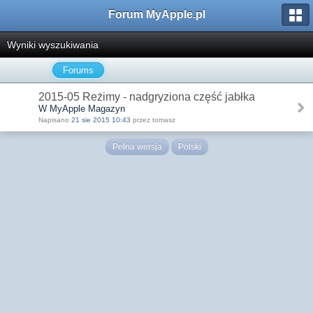
Forum MyApple.pl
Wyniki wyszukiwania
Forums
2015-05 Reżimy - nadgryziona część jabłka
W MyApple Magazyn
Napisano
21 sie 2015 10:43
przez tomasz
Pełna wersja
Polski