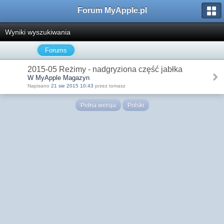
Forum MyApple.pl
Wyniki wyszukiwania
Forums
2015-05 Reżimy - nadgryziona część jabłka
W MyApple Magazyn
Napisano
21 sie 2015 10:43
przez tomasz
Pełna wersja
Polski