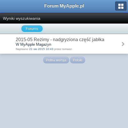
Forum MyApple.pl
Wyniki wyszukiwania
Forums
2015-05 Reżimy - nadgryziona część jabłka
W MyApple Magazyn
Napisano
21 sie 2015 10:43
przez tomasz
Pełna wersja
Polski