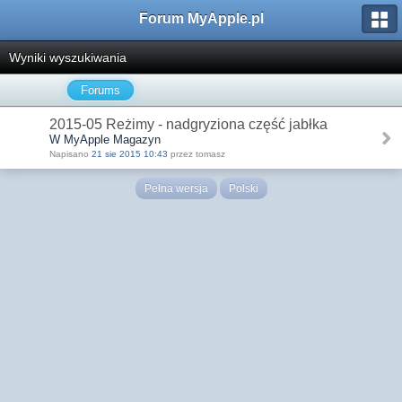
Forum MyApple.pl
Wyniki wyszukiwania
Forums
2015-05 Reżimy - nadgryziona część jabłka
W MyApple Magazyn
Napisano
21 sie 2015 10:43
przez tomasz
Pełna wersja
Polski