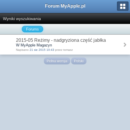
Forum MyApple.pl
Wyniki wyszukiwania
Forums
2015-05 Reżimy - nadgryziona część jabłka
W MyApple Magazyn
Napisano
21 sie 2015 10:43
przez tomasz
Pełna wersja
Polski