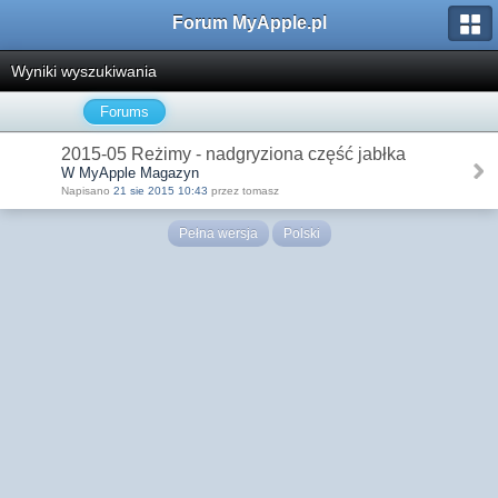
Forum MyApple.pl
Wyniki wyszukiwania
Forums
2015-05 Reżimy - nadgryziona część jabłka
W MyApple Magazyn
Napisano
21 sie 2015 10:43
przez tomasz
Pełna wersja
Polski