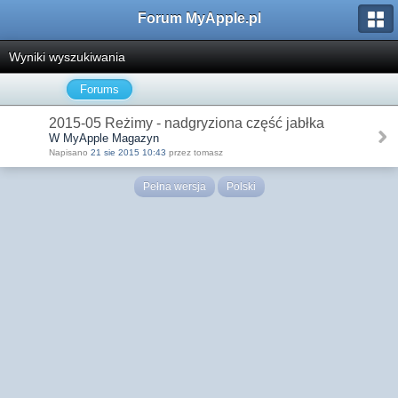
Forum MyApple.pl
Wyniki wyszukiwania
Forums
2015-05 Reżimy - nadgryziona część jabłka
W MyApple Magazyn
Napisano
21 sie 2015 10:43
przez tomasz
Pełna wersja
Polski