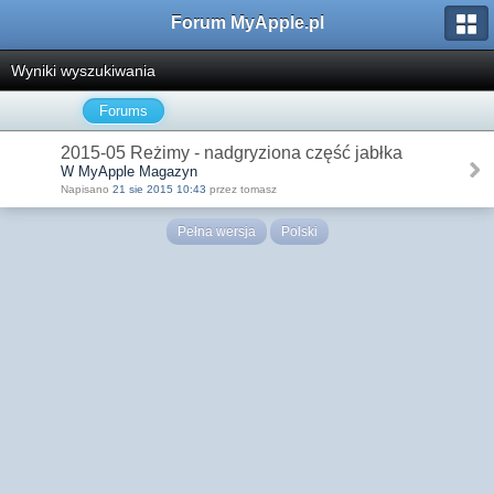
Forum MyApple.pl
Wyniki wyszukiwania
Forums
2015-05 Reżimy - nadgryziona część jabłka
W MyApple Magazyn
Napisano
21 sie 2015 10:43
przez tomasz
Pełna wersja
Polski