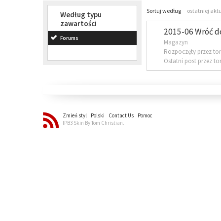
Sortuj według
ostatniej akt
Według typu
zawartości
2015-06 Wróć d
Forums
Magazyn
Rozpoczęty przez to
Ostatni post przez t
Zmień styl
Polski
Contact Us
Pomoc
IPB3 Skin By Tom Christian.