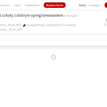
ualizacji
Tytuł
Odpowiedzi
Wyświetlenia
Sortuj
malejąco
o szkoły z dobrym oprogramowaniem
w
MyApple
12
masz, 29 sie 2015
myapplemag
,
backtoschool
i 4 więcej
omasz ,
29 sie 2015