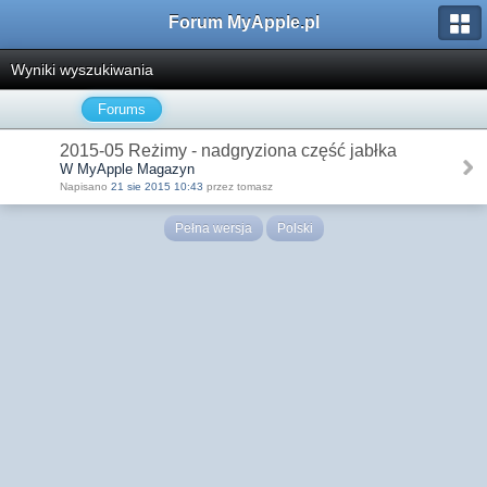
Forum MyApple.pl
Wyniki wyszukiwania
Forums
2015-05 Reżimy - nadgryziona część jabłka
W MyApple Magazyn
Napisano
21 sie 2015 10:43
przez tomasz
Pełna wersja
Polski