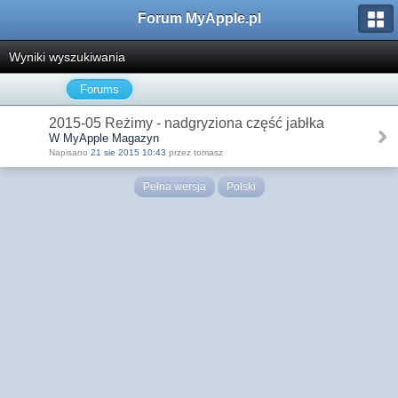
Forum MyApple.pl
Wyniki wyszukiwania
Forums
2015-05 Reżimy - nadgryziona część jabłka
W MyApple Magazyn
Napisano
21 sie 2015 10:43
przez tomasz
Pełna wersja
Polski