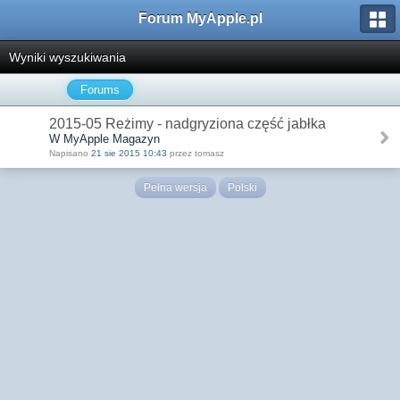
Forum MyApple.pl
Wyniki wyszukiwania
Forums
2015-05 Reżimy - nadgryziona część jabłka
W MyApple Magazyn
Napisano
21 sie 2015 10:43
przez tomasz
Pełna wersja
Polski