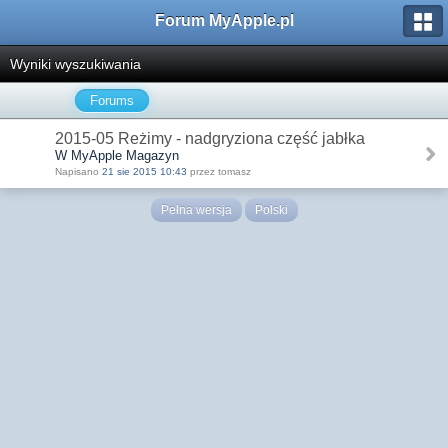
Forum MyApple.pl
Wyniki wyszukiwania
Forums
2015-05 Reżimy - nadgryziona część jabłka
W MyApple Magazyn
Napisano
21 sie 2015 10:43
przez tomasz
Pełna wersja
Polski