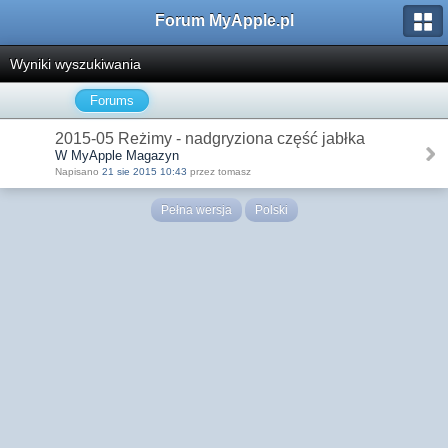
Forum MyApple.pl
Wyniki wyszukiwania
Forums
2015-05 Reżimy - nadgryziona część jabłka
W MyApple Magazyn
Napisano
21 sie 2015 10:43
przez tomasz
Pełna wersja
Polski