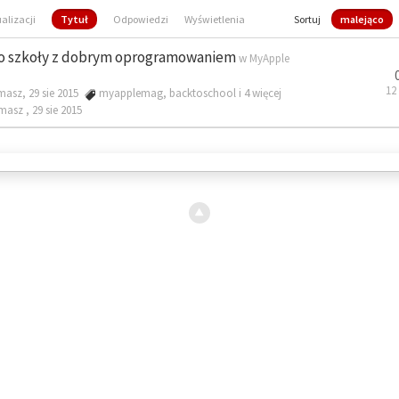
ualizacji
Tytuł
Odpowiedzi
Wyświetlenia
Sortuj
malejąco
o szkoły z dobrym oprogramowaniem
w
MyApple
12
masz, 29 sie 2015
myapplemag
,
backtoschool
i 4 więcej
omasz ,
29 sie 2015