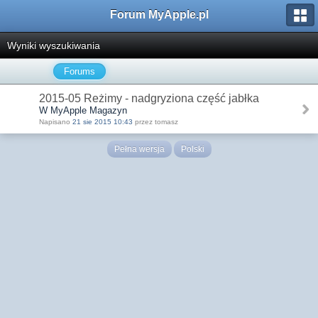
Forum MyApple.pl
Wyniki wyszukiwania
Forums
2015-05 Reżimy - nadgryziona część jabłka
W MyApple Magazyn
Napisano
21 sie 2015 10:43
przez tomasz
Pełna wersja
Polski