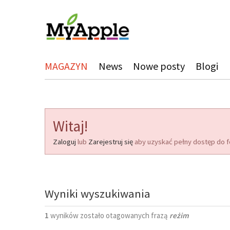
MAGAZYN
News
Nowe posty
Blogi
Witaj!
Zaloguj
lub
Zarejestruj się
aby uzyskać pełny dostęp do f
Wyniki wyszukiwania
1
wyników zostało otagowanych frazą
reżim