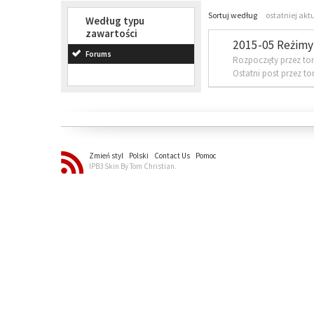
Sortuj według
ostatniej akt
Według typu
zawartości
2015-05 Reżimy 
Forums
Rozpoczęty przez to
Ostatni post przez t
Zmień styl
Polski
Contact Us
Pomoc
IPB3 Skin By Tom Christian.