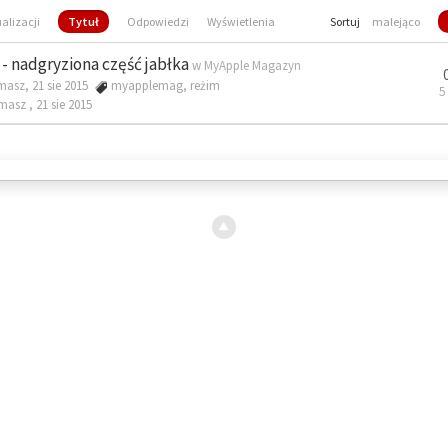
ualizacji
Tytuł
Odpowiedzi
Wyświetlenia
Sortuj
malejąco
- nadgryziona część jabłka
w
MyApple Magazyn
masz, 21 sie 2015
myapplemag
,
reżim
5
omasz ,
21 sie 2015