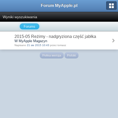
Forum MyApple.pl
Wyniki wyszukiwania
Forums
2015-05 Reżimy - nadgryziona część jabłka
W MyApple Magazyn
Napisano
21 sie 2015 10:43
przez tomasz
Pełna wersja
Polski