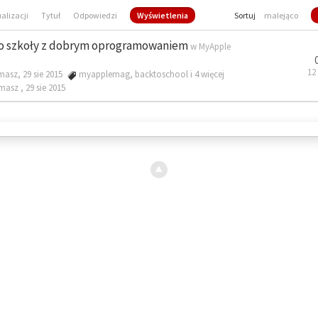
ualizacji
Tytuł
Odpowiedzi
Wyświetlenia
Sortuj
malejąco
o szkoły z dobrym oprogramowaniem
w
MyApple
12
masz, 29 sie 2015
myapplemag
,
backtoschool
i 4 więcej
omasz ,
29 sie 2015