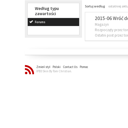
Sortuj według
ostatniej akt
Według typu
zawartości
2015-06 Wróć d
Forums
Magazyn
Rozpoczęty przez to
Ostatni post przez t
Zmień styl
Polski
Contact Us
Pomoc
IPB3 Skin By Tom Christian.