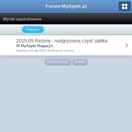
Forum MyApple.pl
Wyniki wyszukiwania
Forums
2015-05 Reżimy - nadgryziona część jabłka
W MyApple Magazyn
Napisano
21 sie 2015 10:43
przez tomasz
Pełna wersja
Polski