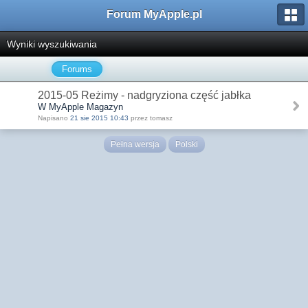
Forum MyApple.pl
Wyniki wyszukiwania
Forums
2015-05 Reżimy - nadgryziona część jabłka
W MyApple Magazyn
Napisano
21 sie 2015 10:43
przez tomasz
Pełna wersja
Polski