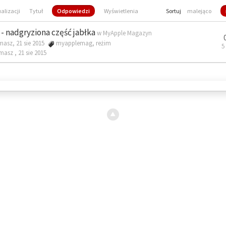
ualizacji
Tytuł
Odpowiedzi
Wyświetlenia
Sortuj
malejąco
- nadgryziona część jabłka
w
MyApple Magazyn
masz, 21 sie 2015
myapplemag
,
reżim
5
omasz ,
21 sie 2015