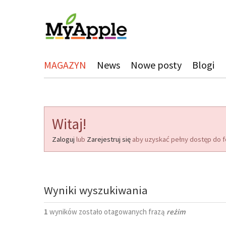
MAGAZYN
News
Nowe posty
Blogi
Witaj!
Zaloguj
lub
Zarejestruj się
aby uzyskać pełny dostęp do f
Wyniki wyszukiwania
1
wyników zostało otagowanych frazą
reżim