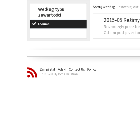
Sortuj według
ostatniej akt
Według typu
zawartości
2015-05 Reżimy 
Forums
Rozpoczęty przez to
Ostatni post przez t
Zmień styl
Polski
Contact Us
Pomoc
IPB3 Skin By Tom Christian.