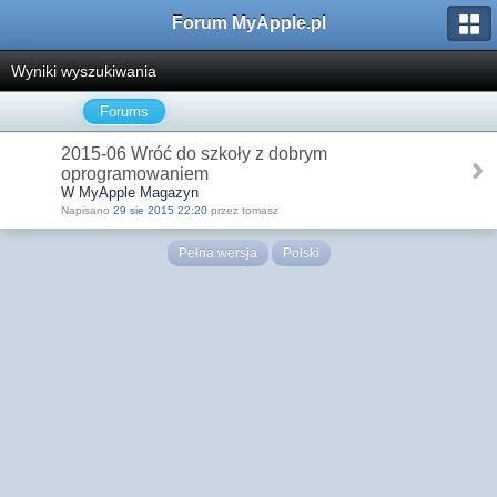
Forum MyApple.pl
Wyniki wyszukiwania
Forums
2015-06 Wróć do szkoły z dobrym
oprogramowaniem
W MyApple Magazyn
Napisano
29 sie 2015 22:20
przez tomasz
Pełna wersja
Polski