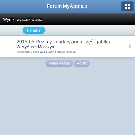
Forum MyApple.pl
Wyniki wyszukiwania
Forums
2015-05 Reżimy - nadgryziona część jabłka
W MyApple Magazyn
Napisano
21 sie 2015 10:43
przez tomasz
Pełna wersja
Polski