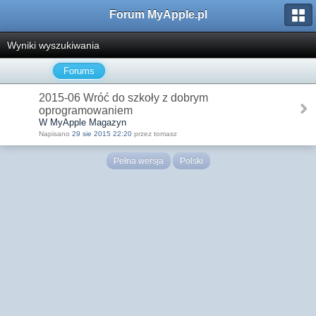
Forum MyApple.pl
Wyniki wyszukiwania
Forums
2015-06 Wróć do szkoły z dobrym
oprogramowaniem
W MyApple Magazyn
Napisano
29 sie 2015 22:20
przez tomasz
Pełna wersja
Polski