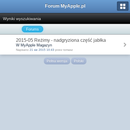
Forum MyApple.pl
Wyniki wyszukiwania
Forums
2015-05 Reżimy - nadgryziona część jabłka
W MyApple Magazyn
Napisano
21 sie 2015 10:43
przez tomasz
Pełna wersja
Polski