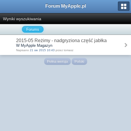
Forum MyApple.pl
Wyniki wyszukiwania
Forums
2015-05 Reżimy - nadgryziona część jabłka
W MyApple Magazyn
Napisano
21 sie 2015 10:43
przez tomasz
Pełna wersja
Polski