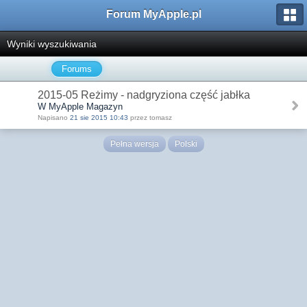
Forum MyApple.pl
Wyniki wyszukiwania
Forums
2015-05 Reżimy - nadgryziona część jabłka
W MyApple Magazyn
Napisano
21 sie 2015 10:43
przez tomasz
Pełna wersja
Polski