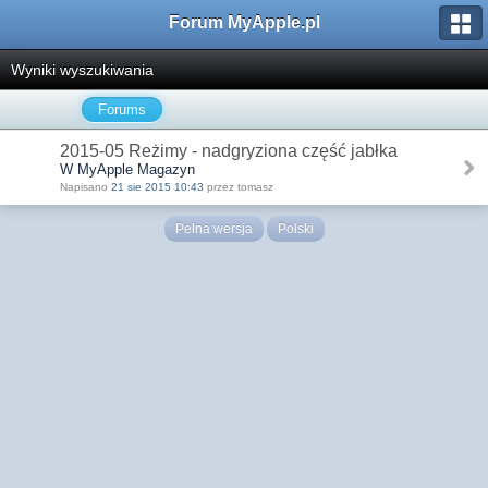
Forum MyApple.pl
Wyniki wyszukiwania
Forums
2015-05 Reżimy - nadgryziona część jabłka
W MyApple Magazyn
Napisano
21 sie 2015 10:43
przez tomasz
Pełna wersja
Polski