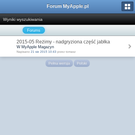
Forum MyApple.pl
Wyniki wyszukiwania
Forums
2015-05 Reżimy - nadgryziona część jabłka
W MyApple Magazyn
Napisano
21 sie 2015 10:43
przez tomasz
Pełna wersja
Polski