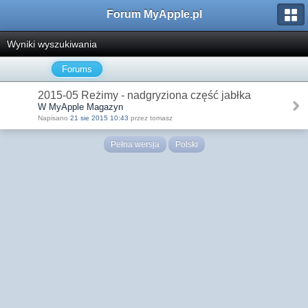
Forum MyApple.pl
Wyniki wyszukiwania
Forums
2015-05 Reżimy - nadgryziona część jabłka
W MyApple Magazyn
Napisano
21 sie 2015 10:43
przez tomasz
Pełna wersja
Polski