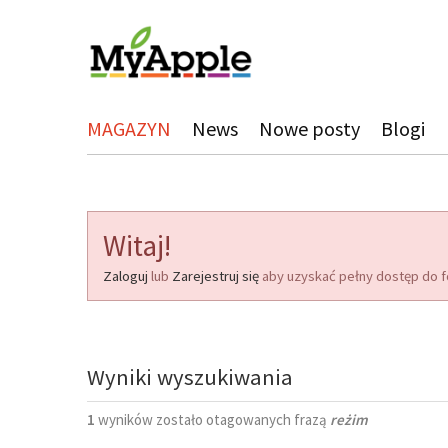
MAGAZYN
News
Nowe posty
Blogi
Witaj!
Zaloguj
lub
Zarejestruj się
aby uzyskać pełny dostęp do f
Wyniki wyszukiwania
1
wyników zostało otagowanych frazą
reżim