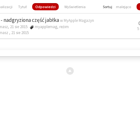
ualizacji
Tytuł
Odpowiedzi
Wyświetlenia
Sortuj
malejąco
- nadgryziona część jabłka
w
MyApple Magazyn
masz, 21 sie 2015
myapplemag
,
reżim
5
omasz ,
21 sie 2015