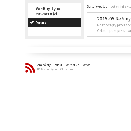
Sortuj według
ostatniej akt
Według typu
zawartości
2015-05 Reżimy 
Forums
Rozpoczęty przez to
Ostatni post przez t
Zmień styl
Polski
Contact Us
Pomoc
IPB3 Skin By Tom Christian.