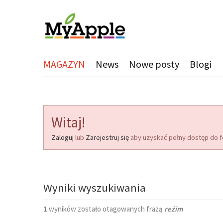
MAGAZYN
News
Nowe posty
Blogi
Witaj!
Zaloguj
lub
Zarejestruj się
aby uzyskać pełny dostęp do f
Wyniki wyszukiwania
1
wyników zostało otagowanych frazą
reżim