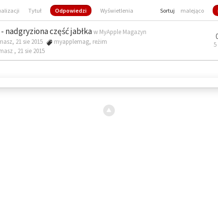
ualizacji
Tytuł
Odpowiedzi
Wyświetlenia
Sortuj
malejąco
- nadgryziona część jabłka
w
MyApple Magazyn
masz, 21 sie 2015
myapplemag
,
reżim
5
omasz ,
21 sie 2015