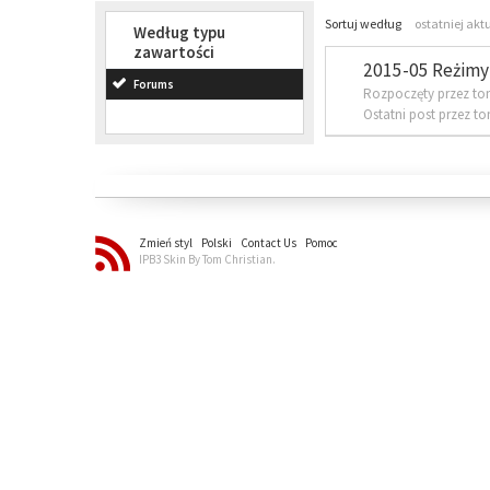
Sortuj według
ostatniej akt
Według typu
zawartości
2015-05 Reżimy 
Forums
Rozpoczęty przez to
Ostatni post przez t
Zmień styl
Polski
Contact Us
Pomoc
IPB3 Skin By Tom Christian.