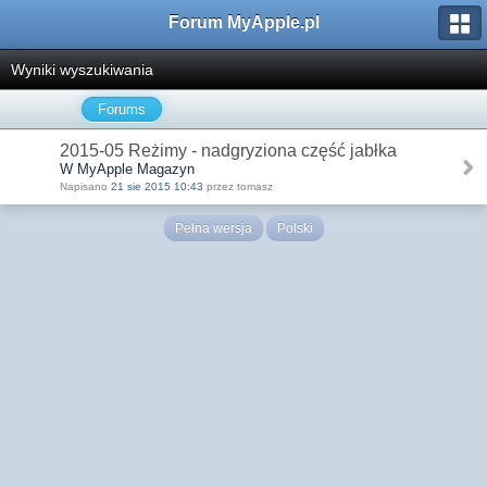
Forum MyApple.pl
Wyniki wyszukiwania
Forums
2015-05 Reżimy - nadgryziona część jabłka
W MyApple Magazyn
Napisano
21 sie 2015 10:43
przez tomasz
Pełna wersja
Polski