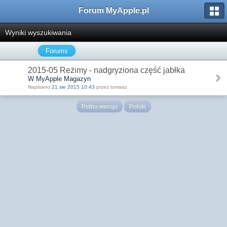
Forum MyApple.pl
Wyniki wyszukiwania
Forums
2015-05 Reżimy - nadgryziona część jabłka
W MyApple Magazyn
Napisano
21 sie 2015 10:43
przez tomasz
Pełna wersja
Polski