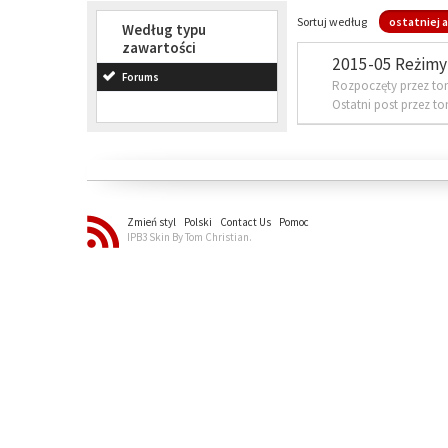
Sortuj według
ostatniej a
Według typu
zawartości
2015-05 Reżimy 
Forums
Rozpoczęty przez to
Ostatni post przez t
Zmień styl
Polski
Contact Us
Pomoc
IPB3 Skin By Tom Christian.