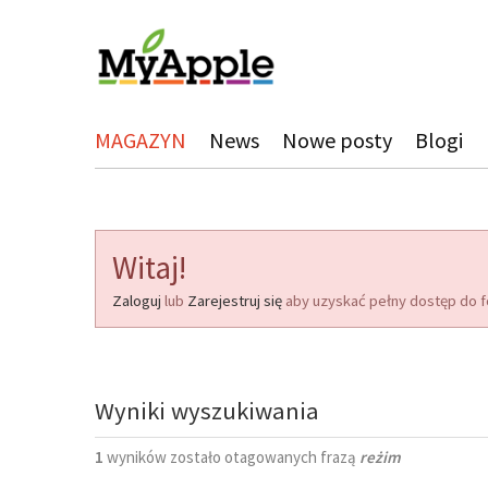
MAGAZYN
News
Nowe posty
Blogi
Witaj!
Zaloguj
lub
Zarejestruj się
aby uzyskać pełny dostęp do f
Wyniki wyszukiwania
1
wyników zostało otagowanych frazą
reżim