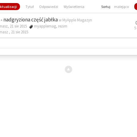
ktualizacji
Tytuł
Odpowiedzi
Wyświetlenia
Sortuj
malejąco
- nadgryziona część jabłka
w
MyApple Magazyn
masz, 21 sie 2015
myapplemag
,
reżim
5
omasz ,
21 sie 2015